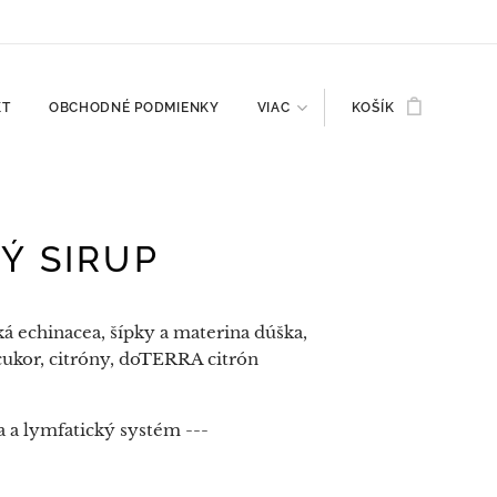
KT
OBCHODNÉ PODMIENKY
VIAC
KOŠÍK
Ý SIRUP
á echinacea, šípky a materina dúška,
 cukor, citróny, doTERRA citrón
ta a lymfatický systém ---