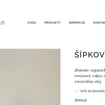
36
ÚVOD
PRODUKTY
INŠPIRÁCIE
KONTA
ŠÍPKOV
Zloženie:
organick
trstinový cukor,
esenciálny olej
--- teší sa imuni
200ml